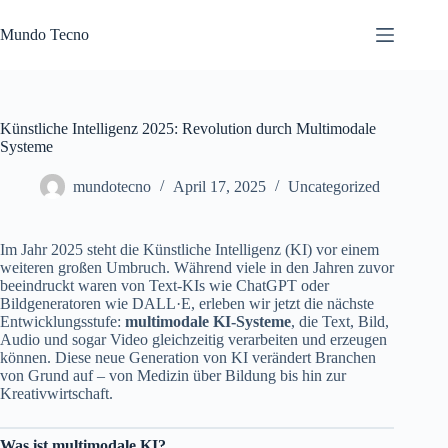
Skip
to
Mundo Tecno
content
Künstliche Intelligenz 2025: Revolution durch Multimodale
Systeme
mundotecno
April 17, 2025
Uncategorized
Im Jahr 2025 steht die Künstliche Intelligenz (KI) vor einem
weiteren großen Umbruch. Während viele in den Jahren zuvor
beeindruckt waren von Text-KIs wie ChatGPT oder
Bildgeneratoren wie DALL·E, erleben wir jetzt die nächste
Entwicklungsstufe:
multimodale KI-Systeme
, die Text, Bild,
Audio und sogar Video gleichzeitig verarbeiten und erzeugen
können. Diese neue Generation von KI verändert Branchen
von Grund auf – von Medizin über Bildung bis hin zur
Kreativwirtschaft.
Was ist multimodale KI?